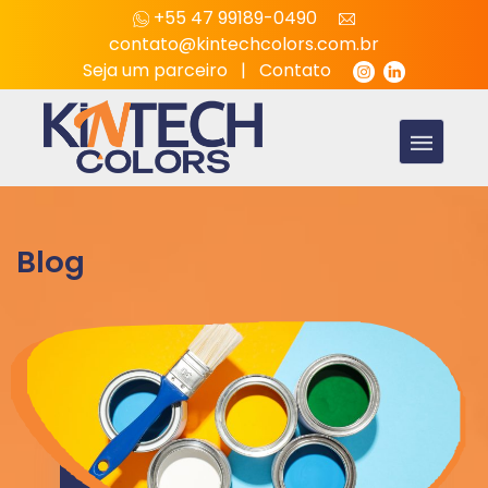
+55 47 99189-0490
contato@kintechcolors.com.br
Seja um parceiro
|
Contato
Blog