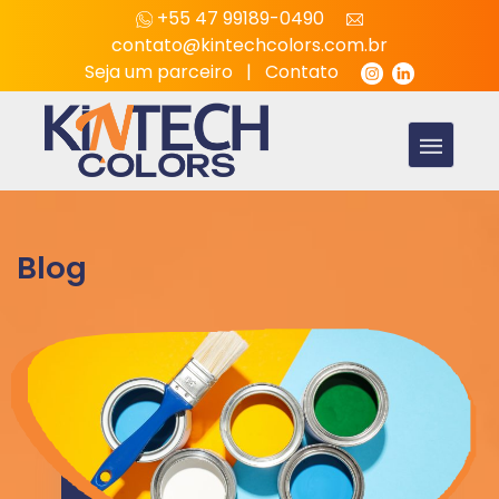
+55 47 99189-0490
contato@kintechcolors.com.br
Seja um parceiro
|
Contato
Blog