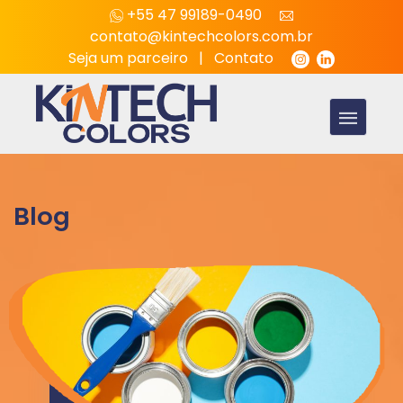
+55 47 99189-0490
contato@kintechcolors.com.br
Seja um parceiro
|
Contato
Blog