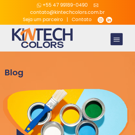
+55 47 99189-0490
contato@kintechcolors.com.br
Seja um parceiro
|
Contato
Blog