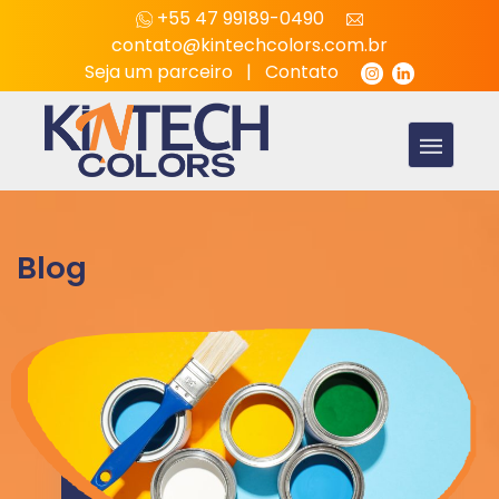
+55 47 99189-0490
contato@kintechcolors.com.br
Seja um parceiro
|
Contato
Blog