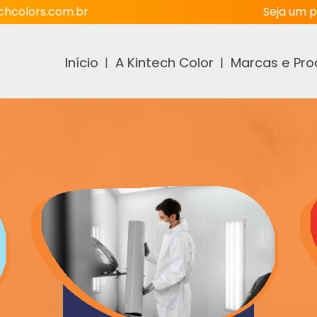
hcolors.com.br
Seja um p
Início
A Kintech Color
Marcas e Pro