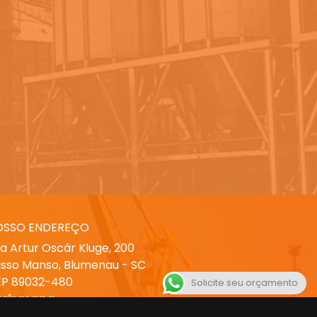
OSSO ENDEREÇO
a Artur Oscár Kluge, 200
sso Manso, Blumenau - SC
P 89032-480
Solicite seu orçamento
brir mapa