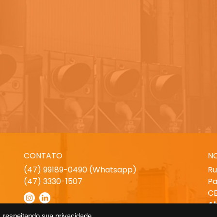
CONTATO
N
(47) 99189-0490 (Whatsapp)
Ru
(47) 3330-1507
Pa
CE
A
 respeitando sua privacidade.