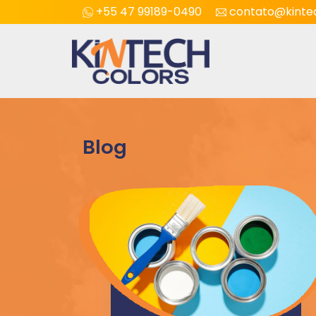
+55 47 99189-0490
contato@kintec
Blog