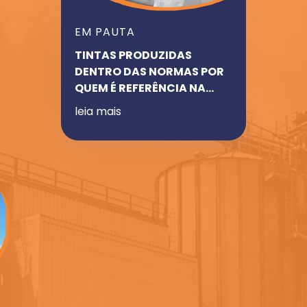
EM PAUTA
TINTAS PRODUZIDAS
DENTRO DAS NORMAS POR
QUEM É REFERÊNCIA NA
ÁREA
leia mais