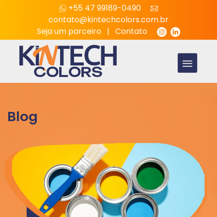
+55 47 99189-0490
contato@kintechcolors.com.br
Seja um parceiro
|
Contato
Blog