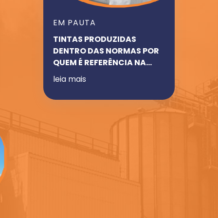
EM PAUTA
TINTAS PRODUZIDAS
DENTRO DAS NORMAS POR
QUEM É REFERÊNCIA NA
ÁREA
leia mais