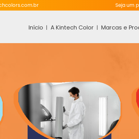
hcolors.com.br
Seja um p
Início
A Kintech Color
Marcas e Pro