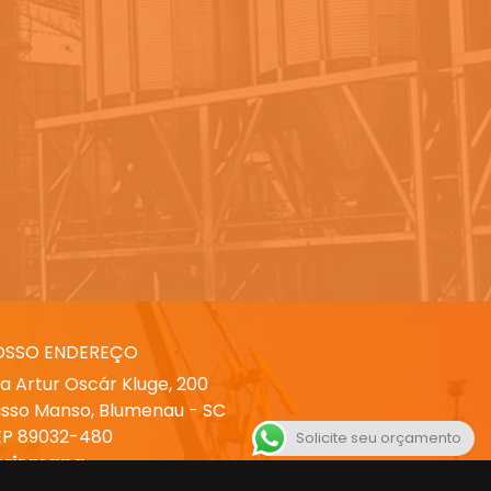
OSSO ENDEREÇO
a Artur Oscár Kluge, 200
sso Manso, Blumenau - SC
P 89032-480
Solicite seu orçamento
brir mapa