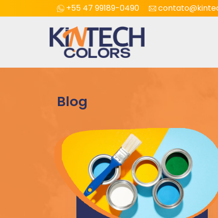
+55 47 99189-0490
contato@kintec
Blog