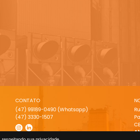
CONTATO
N
(47) 99189-0490 (Whatsapp)
Ru
(47) 3330-1507
Pa
CE
A
 respeitando sua privacidade.