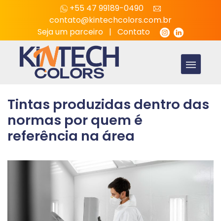
+55 47 99189-0490
contato@kintechcolors.com.br
Seja um parceiro
|
Contato
Tintas produzidas dentro das
normas por quem é
referência na área