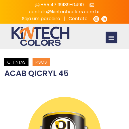
+55 47 99189-0490
contato@kintechcolors.com.br
Seja um parceiro
|
Contato
QI TINTAS
PISOS
ACAB QICRYL 45