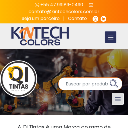
+55 47 99189-0490
contato@kintechcolors.com.br
Seja um parceiro
|
Contato
A QI Tintas é uma Marca do ramo de