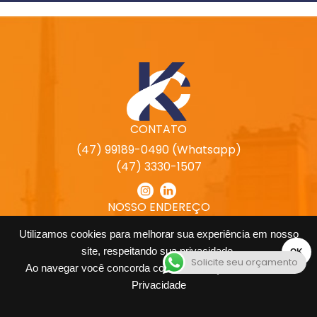
CONTATO
(47) 99189-0490 (Whatsapp)
(47) 3330-1507
NOSSO ENDEREÇO
Rua Artur Oscár Kluge, 200
Utilizamos cookies para melhorar sua experiência em nosso
Passo Manso, Blumenau - SC
site, respeitando sua privacidade.
OK
CEP 89032-480
Solicite seu orçamento
Ao navegar você concorda com as condições.
Politica de
Abrir mapa
Privacidade
Desenvolvido por
CMM Interativa
.