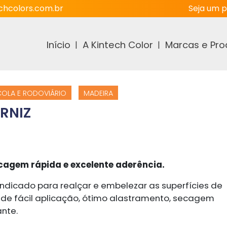
hcolors.com.br
Seja um p
Início
A Kintech Color
Marcas e Pro
COLA E RODOVIÁRIO
MADEIRA
ERNIZ
secagem rápida e excelente aderência.
É indicado para realçar e embelezar as superfícies de
 de fácil aplicação, ótimo alastramento, secagem
nte.