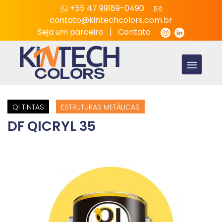
+55 47 99189-0490
contato@kintechcolors.com.br
Seja um parceiro
|
Contato
QI TINTAS
ESTRUTURAS METÁLICAS
DF QICRYL 35