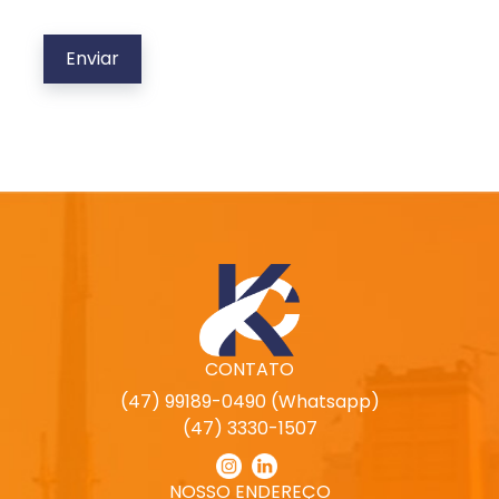
CONTATO
(47) 99189-0490 (Whatsapp)
(47) 3330-1507
NOSSO ENDEREÇO