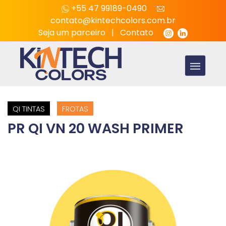
+55 47 99189-0490
contato@kintechcolors.com.br
Seja um parceiro
|
Contato
QI TINTAS
FROTAS
PR QI VN 20 WASH PRIMER