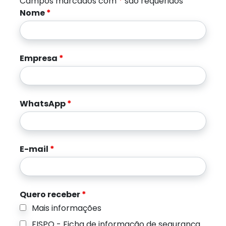
Campos marcados com
*
são requeridos
Nome
*
Empresa
*
WhatsApp
*
E-mail
*
Quero receber
*
Mais informações
FISPQ - Ficha de informação de segurança