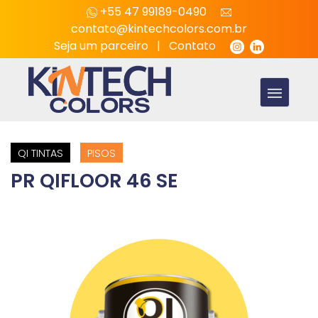
+55 47 99189-0490
contato@kintechcolors.com.br
Seja um parceiro
|
Contato
QI TINTAS
PISOS
PR QIFLOOR 46 SE