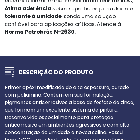
elevada durabilidade. Possui
baixo teor de VOC
,
ótima aderência
sobre superfícies jateadas e é
tolerante à umidade
, sendo uma solução
confiável para aplicações críticas. Atende à
Norma Petrobrás N-2630
.
DESCRIÇÃO DO PRODUTO
Primer epóxi modificado de alta espessura, curado
com poliamina. Contém em sua formulação,
pigmentos anticorrosivos a base de fosfato de zinco,
que formam um excelente sistema de pintura.
Desenvolvido especialmente para proteção
anticorrosiva em ambientes agressivos e com alta
concentração de umidade e nevoa salina. Possui
baixo VOC e excelente aderência em superfícies