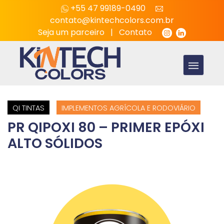
+55 47 99189-0490
contato@kintechcolors.com.br
Seja um parceiro
|
Contato
QI TINTAS
IMPLEMENTOS AGRÍCOLA E RODOVIÁRIO
PR QIPOXI 80 – PRIMER EPÓXI
ALTO SÓLIDOS