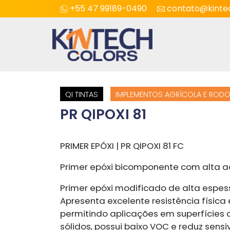
+55 47 99189-0490
contato@kintec
QI TINTAS
IMPLEMENTOS AGRÍCOLA E RODO
PR QIPOXI 81
PRIMER EPÓXI | PR QIPOXI 81 FC
Primer epóxi bicomponente com alta ad
Primer epóxi modificado de alta espe
Apresenta excelente resistência física
permitindo aplicações em superfícies
sólidos, possui baixo VOC e reduz sens